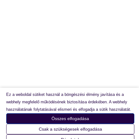
Impresszum
Ez a weboldal sütiket használ a böngészési élmény javítása és a
webhely megfelelő működésének biztosítása érdekében. A webhely
használatának folytatásával elismeri és elfogadja a sütik használatát.
Összes elfogadása
Minden jog fenntartva © 2026 Label Design Bt. részére |
Csak a szükségesek elfogadása
Webáruházunk készítette:
RotiSoft.hu