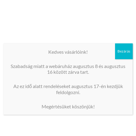
miben segíthetünk!
Elérhetőségeink
Kedves vásárlóink!
Bezárás
Szabadság miatt a webáruház augusztus 8 és augusztus
16 között zárva tart.
Legyen teljesen egyedi, testreszabott ami a legjobban illik
Az ez idő alatt rendeléseket augusztus 17-én kezdjük
a személyhez, eseményhez. Gyorsan, precízen, határidőre.
feldolgozni.
Megértésüket köszönjük!