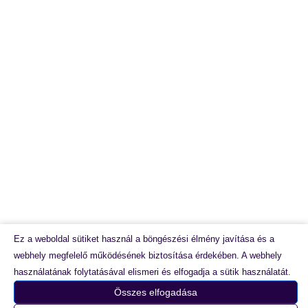
Minden jog fenntartva © 2026 Label Design Bt. részére |
Webáruházunk készítette:
RotiSoft.hu
Ez a weboldal sütiket használ a böngészési élmény javítása és a
webhely megfelelő működésének biztosítása érdekében. A webhely
használatának folytatásával elismeri és elfogadja a sütik használatát.
Összes elfogadása