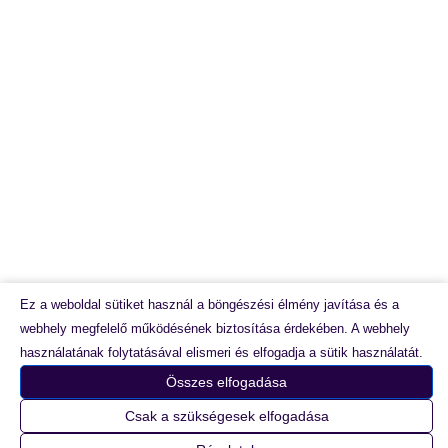
Impresszum
Ez a weboldal sütiket használ a böngészési élmény javítása és a
webhely megfelelő működésének biztosítása érdekében. A webhely
használatának folytatásával elismeri és elfogadja a sütik használatát.
Összes elfogadása
Minden jog fenntartva © 2026 Label Design Bt. részére |
Csak a szükségesek elfogadása
Webáruházunk készítette:
RotiSoft.hu