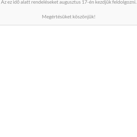
Az ez idő alatt rendeléseket augusztus 17-én kezdjük feldolgozni.
et bátran a ’
Kapcsolat
’ oldalon, vagy az oldal tetején feltün
Megértésüket köszönjük!
örbe vágva szállítjuk.
latt, így a ragasztása rendkívül egyszerű.
á tennéd a címkét az üvegen vagy kicsit ferdén sikerült a ra
ni vagy lemosódni.
a Te elképzeléseid szerint.
e méretei: