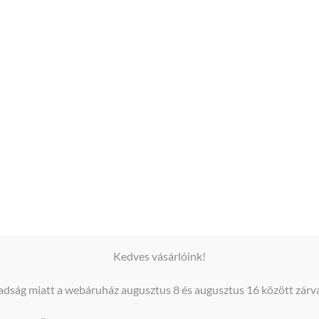
(0)
latt egyedire alakíthatod Wish esküvői címkédet, de mi is sz
Kedves vásárlóink!
oz látogass el
ide
).
dság miatt a webáruház augusztus 8 és augusztus 16 között zárva
tással készül a Te saját ízlésednek megfelelően előre elter