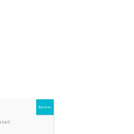
ívesen a segítségedre vagyunk, ha elakadnál
Bezárás
 tart.
vezett formában.