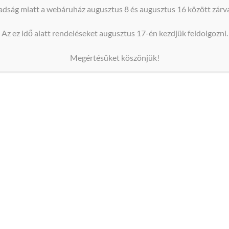
dság miatt a webáruház augusztus 8 és augusztus 16 között zárva
asználatához látogass el
ide
).
Az ez idő alatt rendeléseket augusztus 17-én kezdjük feldolgozni.
tással készül a Te saját ízlésednek megfelelően előre elter
Megértésüket köszönjük!
et bátran a ’
Kapcsolat
’ oldalon, vagy az oldal tetején feltün
örbe vágva szállítjuk.
latt, így a ragasztása rendkívül egyszerű.
á tennéd a címkét az üvegen vagy kicsit ferdén sikerült a ra
ni vagy lemosódni.
a Te elképzeléseid szerint.