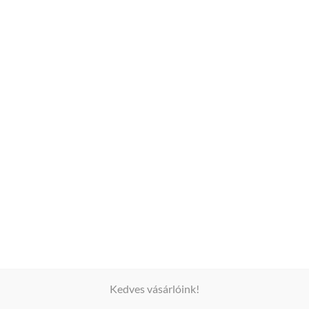
(0)
Kedves vásárlóink!
latt egyedire alakíthatod Cozy boros hát címkédet, de mi is 