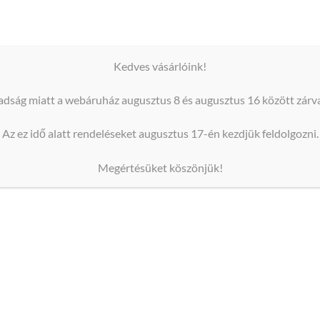
et bátran a ’
Kapcsolat
’ oldalon, vagy az oldal tetején feltün
Kedves vásárlóink!
i:
örbe vágva szállítjuk.
dság miatt a webáruház augusztus 8 és augusztus 16 között zárva
latt, így a ragasztása rendkívül egyszerű.
Az ez idő alatt rendeléseket augusztus 17-én kezdjük feldolgozni.
á tennéd a címkét az üvegen vagy kicsit ferdén sikerült a ra
Megértésüket köszönjük!
ni vagy lemosódni.
a Te elképzeléseid szerint.
k címke méretei: