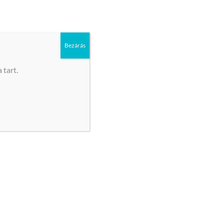
tetett elérhetőségek valamelyikén.
Bezárás
 tart.
gasztás, akkor sincs gond, mivel könnyen